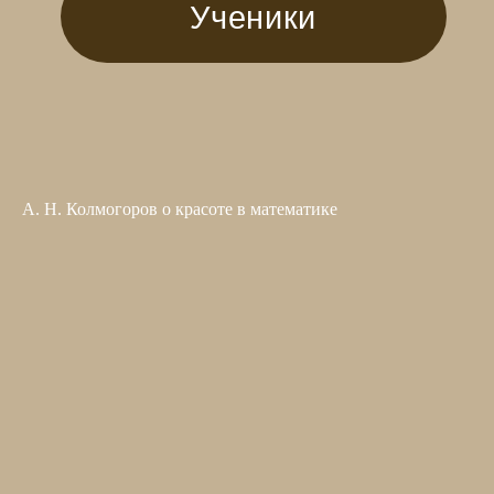
А. Н. Колмогоров о красоте в математике
©️ Сколковский институт науки и технологий, 2023
kolmogorov@skoltech.ru