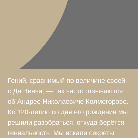
Гений, сравнимый по величине своей
с Да Винчи, — так часто отзываются
об Андрее Николаевиче Колмогорове.
Ко 120-летию со дня его рождения мы
решили разобраться, откуда берётся
гениальность. Мы искали секреты
гения в его родословной
и воспитании, в любимом доме
и людях, непосредственно в его
работах. Мы поговорили с его
учениками. Но разгадать тайну гения
так и не смогли. Быть может,
получится у вас? Делимся с вами
всем, что нашли*.